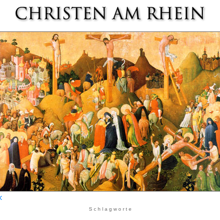
S c h l a g w o r t e